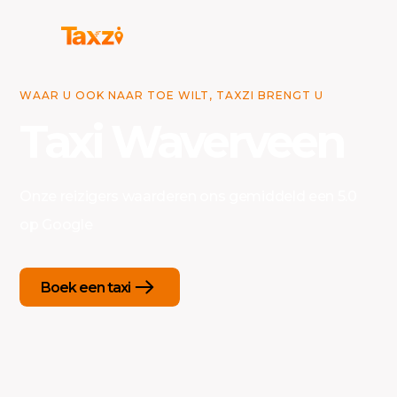
WAAR U OOK NAAR TOE WILT, TAXZI BRENGT U
Taxi Waverveen
Onze reizigers waarderen ons gemiddeld een 5.0
op Google
Boek een taxi