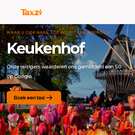
WAAR U OOK NAAR TOE WILT, TAXZI BRENGT U
Keukenhof
Onze reizigers waarderen ons gemiddeld een 5.0
op Google
Boek een taxi