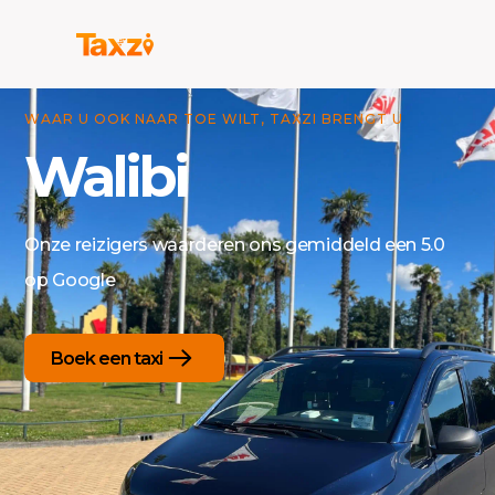
WAAR U OOK NAAR TOE WILT, TAXZI BRENGT U
Walibi
Onze reizigers waarderen ons gemiddeld een 5.0
op Google
Boek een taxi