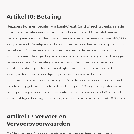
Artikel 10: Betaling
Reizigers kunnen betalen via Ideal/Credit Card of rechtstreeks aan de
chauffeur betalen via contant, pin of creditcard. Bij rechtstreekse
betaling aan de chauffeur wordt een administratieve kost van €2,50,-
aangerekend. Zakelijke klanten kunnen ervoor kiezen om op factuur
te betalen. Ondernemers hebben te allen tijde het recht om hun
schulden aan Reiziger te gebruiken om hun vorderingen op Reiziger
te verrekenen. De betalingstermijn voor facturen van zakelijke
klanten is 14 dagen. Na het verstrijken van deze termijn was de
zakelijke klant onmiddellijk in gebreke en was hij 15 euro
administratiekosten verschuldigd. Deze kosten worden automatisch
in rekening gebracht. Indien de betaling na 30 dagen nog steeds niet
heeft plaatsgevonden, dient de zakelijke klant eveneens 15% van het
verschuldigde bedrag te betalen, met een minimum van 40,00 euro.
Artikel 11: Vervoer en
Vervoersvoorwaarden
De Vervoerder of de door de Vervoerder geselecteerde partner is