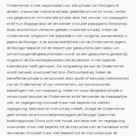
Ondernemer is niet responsabel voor alle schade van Reizigers of
derden, waaronder indirecte schade, gederfde omzet en winst, verlies
van gegevens en immateriële schade, door het vervoer van passagiers
en/of hun Bagage door de Vervoerder (inclusief passagiers) Persoonlijk
letsel, economisch verlies en geleden materiële schade). Indien de
Ondernemer, ongeacht het bepaalde in het vorige lid, aansprakelijk is
jegens de Reiziger, is de aansprakelijkheid van de Ondernemer jegens
de Reiziger beperkt tot de reissom per gebeurtenis (een reeks van
samenhangende gebeurtenissen wordt als één gebeurtenis gerekend),
ongeacht de De werkelijke kosten die de persoon in het lopende
kalenderjaar heeft gemaakt. De vergoeding die aan de Ondernemer
wordt betaald, is exclusief het btw-/factuurbedrag. Indien de
betreffende schade is veroorzaakt door opzet of bewuste roekeloosheid
van de Ondernemer of zijn werknemers, zijn bovenstaande
bepalingen niet van toepassing. Indien en waar dergelijke schade is
veroorzaakt doordat de Ondernemer en/of Vervoerder de toepasselijke
wet- en regelgeving (inclusief maar niet beperkt tot wetten,
regelgeving, besluiten en instructies) naleeft, draagt de Ondernemer
geen enkele verantwoordelijkheid jegens de Reiziger tijdens het
boekingsproces China zich niet houdt aan deze wet- en regelgeving,
waaronder maar niet beperkt tot de instructies van de handelaar en/of
Vervoerder (inclusief maar niet beperkt tot de instructies over de