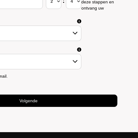
:
today
20
deze stappen en
ontvang uw
ail.
verhogers
Kinderzitjes
Volgende