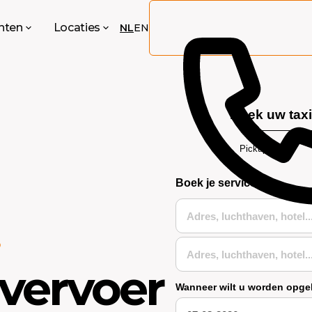
anten
Locaties
NL
EN
Boek uw taxi
Pickup
Boek je service
D
vervoer
Wanneer wilt u worden opg