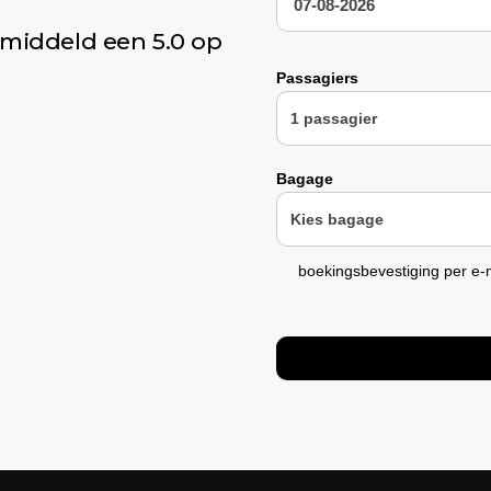
emiddeld een 5.0 op
Vluchtnummer
Passagiers
Bagage
boekingsbevestiging per e-m
Opties
Rolstoel
Stoel
Dierenvervoer