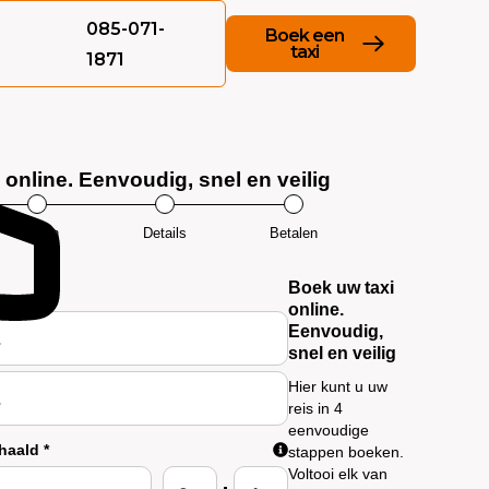
085-071-
Boek een
taxi
1871
 online. Eenvoudig, snel en veilig
Prijzen
Details
Betalen
Kies pro
Boek uw taxi
online.
Eenvoudig,
snel en veilig
Hier kunt u uw
reis in 4
eenvoudige
ehaald
*
stappen boeken.
Voltooi elk van