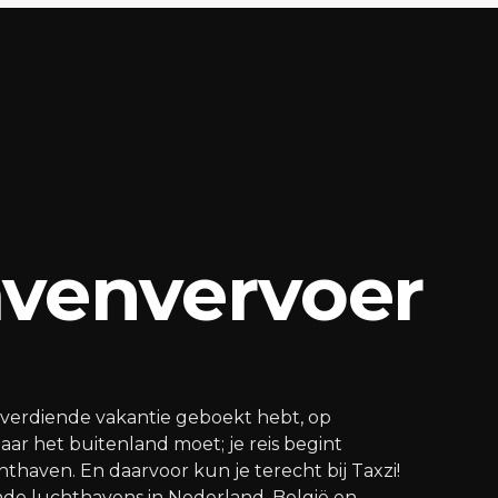
venvervoer
elverdiende vakantie geboekt hebt, op
aar het buitenland moet; je reis begint
chthaven. En daarvoor kun je terecht bij Taxzi!
ende luchthavens in Nederland, België en