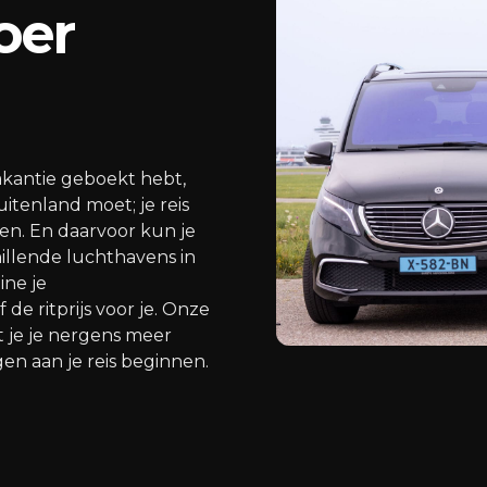
oer
akantie geboekt hebt,
itenland moet; je reis
ven. En daarvoor kun je
hillende luchthavens in
ine je
e ritprijs voor je. Onze
 je je nergens meer
en aan je reis beginnen.