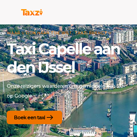
WAAR U OOK NAAR TOE WILT, TAXZI BRENGT U
Taxi Capelle aan
den IJssel
Onze reizigers waarderen ons gemiddeld een 5.0
op Google
Boek een taxi