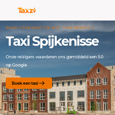
WAAR U OOK NAAR TOE WILT, TAXZI BRENGT U
Taxi Spijkenisse
Onze reizigers waarderen ons gemiddeld een 5.0
op Google
Boek een taxi