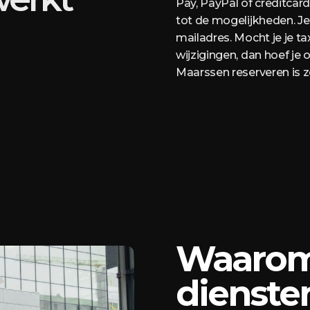
Pay, PayPal of creditcar
tot de mogelijkheden. J
mailadres. Mocht je je tax
wijzigingen, dan hoef je 
Maarssen reserveren is zo
Waarom 
diensten