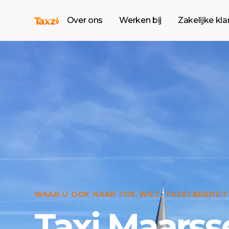
Over ons
Werken bij
Zakelijke kl
WAAR U OOK NAAR TOE WILT, TAXZI BRENGT
Taxi Maarss