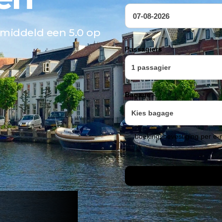
emiddeld een 5.0 op
Vluchtnummer
Passagiers
Bagage
boekingsbevestiging per e-m
Opties
Rolstoel
Stoel
Dierenvervoer