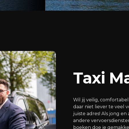
Taxi M
Wil jij veilig, comforta
daar niet liever te veel 
juiste adres! Als jong e
andere vervoersdiensten
boeken doe je gemakkelij