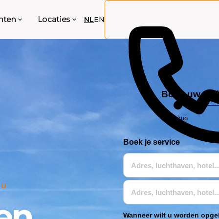
anten
Locaties
NL
EN
Boek uw taxi
Pickup
Boek je service
 U
en
Wanneer wilt u worden opg