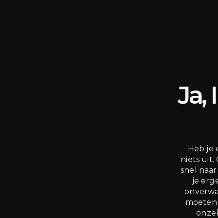
Ja,
Heb je 
niets uit
snel naar
je erg
onverwac
moeten 
onzek