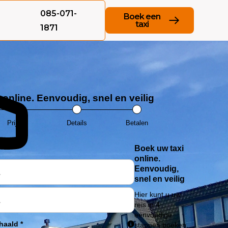
085-071-
Boek een
taxi
1871
 online. Eenvoudig, snel en veilig
Prijzen
Details
Betalen
Kies pro
Boek uw taxi
online.
Eenvoudig,
snel en veilig
Hier kunt u uw
reis in 4
eenvoudige
ehaald
*
stappen boeken.