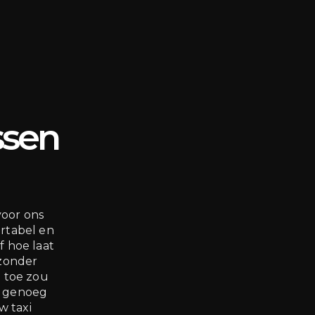
ssen
voor ons
ortabel en
f hoe laat
 zonder
n toe zou
n genoeg
 taxi