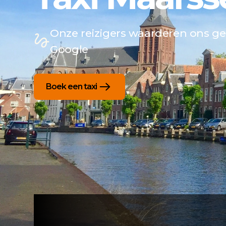
Onze reizigers waarderen ons g
Google
Boek een taxi