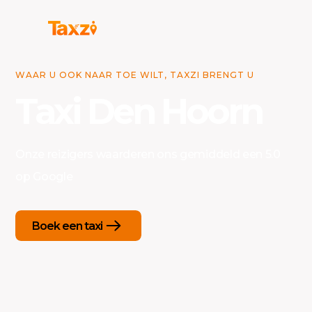
WAAR U OOK NAAR TOE WILT, TAXZI BRENGT U
Taxi Den Hoorn
Onze reizigers waarderen ons gemiddeld een 5.0
op Google
Boek een taxi